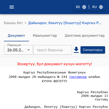
|
KG
RU
›
Башкы бет
Дайындоо, бекитүү (бошотуу) Кыргыз Республикасынын Премьер-министринин буйругу менен ишке ашырылчу кызмат орундарынын номенклатурасы ( Кыргыз Республикасынын Өкмөтүнүн 2006-жылдын 13-мартындагы № 154 токтому менен бекитилген)
Документ
Маалыматтар
Шилтеме документтер
Редакция
26.05.2008
Салыштыруу
Эскертүү, бул документ күчүн жоготту!