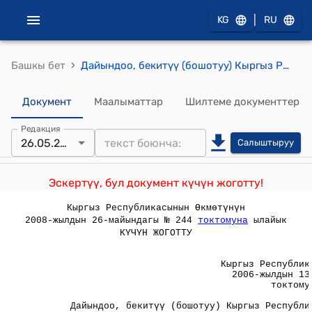
|
KG
RU
›
Башкы бет
Дайындоо, бекитүү (бошотуу) Кыргыз Республикасынын Премьер-министринин буйругу менен ишке ашырылчу кызмат орундарынын номенклатурасы ( Кыргыз Республикасынын Өкмөтүнүн 2006-жылдын 13-мартындагы № 154 токтому менен бекитилген)
Документ
Маалыматтар
Шилтеме документтер
Редакция
26.05.2008
Салыштыруу
Эскертүү, бул документ күчүн жоготту!