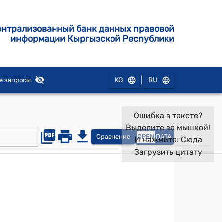
ентрализованный банк данных правовой
информации Кыргызской Республики
|
KG
RU
е запросы
Ошибка в тексте?
Выделите ее мышкой!
Сравнение
OPEN
DATA
И нажмите:
Сюда
Загрузить цитату