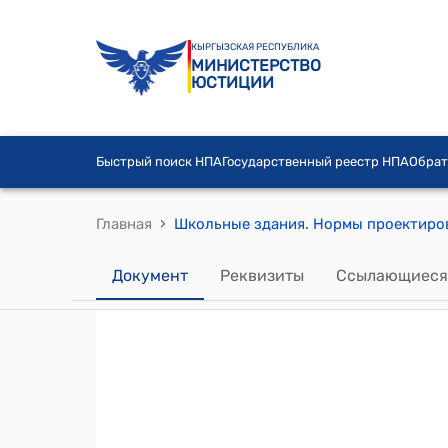
КЫРГЫЗСКАЯ РЕСПУБЛИКА
МИНИСТЕРСТВО
ЮСТИЦИИ
Быстрый поиск НПА
Государственный реестр НПА
Обрат
›
Главная
Документ
Реквизиты
Ссылающиеся