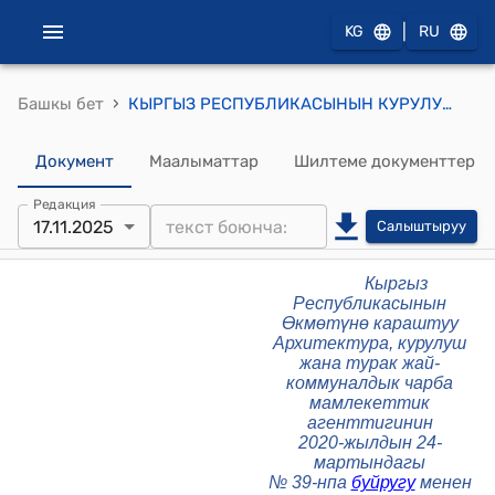
|
KG
RU
›
Башкы бет
КЫРГЫЗ РЕСПУБЛИКАСЫНЫН КУРУЛУШ ЧЕНЕМДЕРИ КР КЧ 30-01:2020 "ШААРЛАРДЫ ЖАНА ШААР ТИБИНДЕГИ КАЛКТУУ ПУНКТТАРДЫ ПЛАНДАШТЫРУУ ЖАНА КУРУУ" (Кыргыз Республикасынын Өкмөтүнө караштуу Архитектура, курулуш жана турак жай-коммуналдык чарба мамлекеттик агенттигинин 2020-жылдын 24-мартындагы № 39-нпа буйругу менен бекитилген)
Документ
Маалыматтар
Шилтеме документтер
Редакция
17.11.2025
Салыштыруу