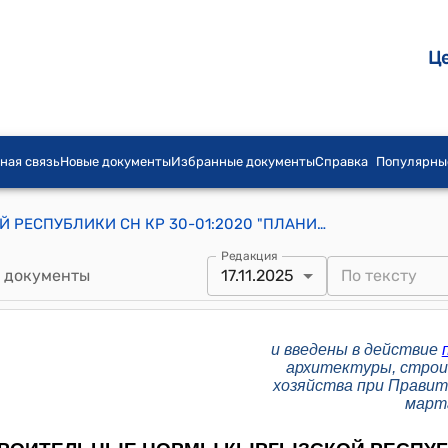
Ц
ная связь
Новые документы
Избранные документы
Справка
Популярны
СТРОИТЕЛЬНЫЕ НОРМЫ КЫРГЫЗСКОЙ РЕСПУБЛИКИ СН КР 30-01:2020 "ПЛАНИРОВКА И ЗАСТРОЙКА ГОРОДОВ И НАСЕЛЕННЫХ ПУНКТОВ ГОРОДСКОГО ТИПА" (утверждены и введены в действие приказом Государственного агентства архитектуры, строительства и жилищно-коммунального хозяйства при Правительстве Кыргызской Республики от 24 марта 2020 года № 39-нпа)
Редакция
 документы
17.11.2025