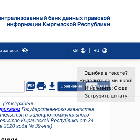
ентрализованный банк данных правовой
информации Кыргызской Республики
|
KG
RU
е запросы
Ошибка в тексте?
Выделите ее мышкой!
Сравнение
OPEN
DATA
И нажмите:
Сюда
Загрузить цитату