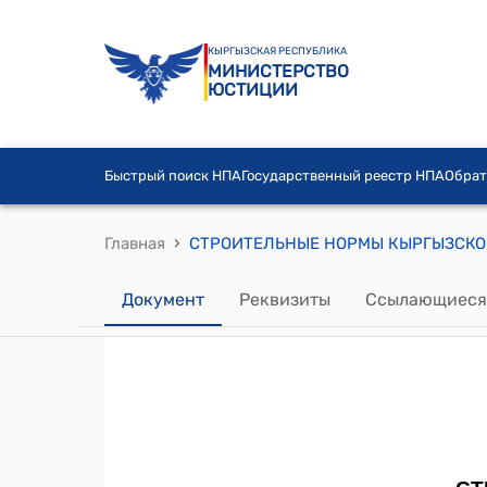
КЫРГЫЗСКАЯ РЕСПУБЛИКА
МИНИСТЕРСТВО
ЮСТИЦИИ
Быстрый поиск НПА
Государственный реестр НПА
Обрат
›
Главная
Документ
Реквизиты
Ссылающиеся