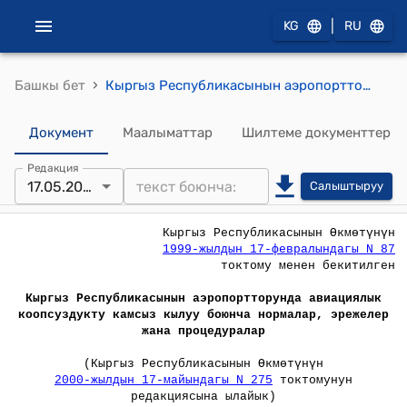
|
KG
RU
›
Башкы бет
Кыргыз Республикасынын аэропортторунда авиациялык коопсуздукту камсыз кылуу боюнча нормалар, эрежелер жана процедуралар (Кыргыз Республикасынын Өкмөтүнүн 1999-жылдын 17-февралындагы N 87) токтому менен бекитилген
Документ
Маалыматтар
Шилтеме документтер
Редакция
17.05.2000
Салыштыруу