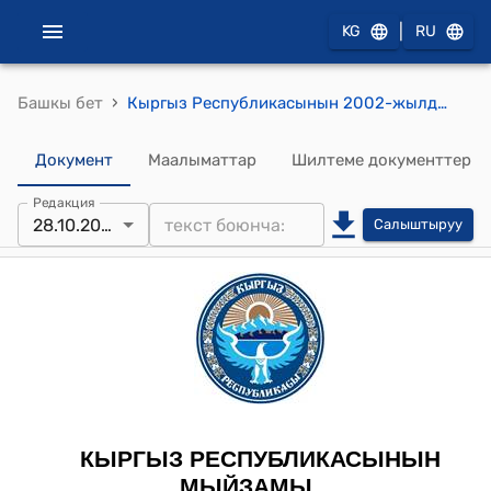
|
KG
RU
›
Башкы бет
Кыргыз Республикасынын 2002-жылдын 23-июлундагы № 124 "Кыргыз Республикасындагы микрофинансы уюмдары жөнүндө" Мыйзамы
Документ
Маалыматтар
Шилтеме документтер
Редакция
28.10.2025
Салыштыруу