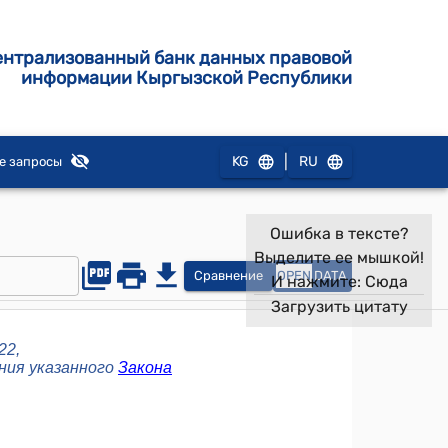
ентрализованный банк данных правовой
информации Кыргызской Республики
|
KG
RU
е запросы
Ошибка в тексте?
Выделите ее мышкой!
Сравнение
OPEN
DATA
И нажмите:
Сюда
Загрузить цитату