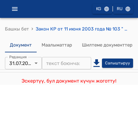
|
KG
RU
›
Башкы бет
Закон КР от 11 июня 2003 года № 103 " О внесении изменений в Закон Кыргызской Республики "Об электрической и почтовой связи"
Документ
Маалыматтар
Шилтеме документтер
Редакция
31.07.2025
Салыштыруу
Эскертүү, бул документ күчүн жоготту!