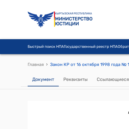
КЫРГЫЗСКАЯ РЕСПУБЛИКА
МИНИСТЕРСТВО
ЮСТИЦИИ
Быстрый поиск НПА
Государственный реестр НПА
Обрат
›
Главная
Документ
Реквизиты
Ссылающиеся