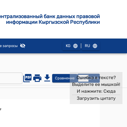
ентрализованный банк данных правовой
информации Кыргызской Республики
|
KG
RU
е запросы
Ошибка в тексте?
Сравнение
OPEN
DATA
Выделите ее мышкой!
И нажмите:
Сюда
Загрузить цитату