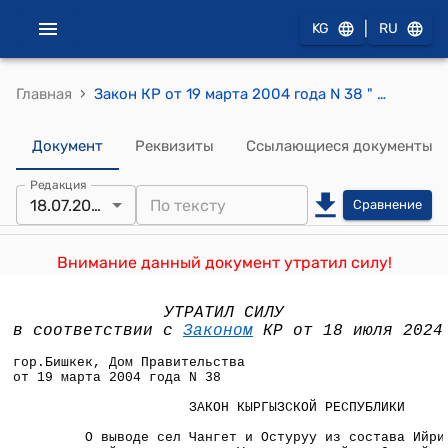
|
KG
RU
›
Главная
Закон КР от 19 марта 2004 года N 38 " О выводе сел Чангет и Остуруу из состава Ийрисууского айыльного кенеша Узгенского района Ошской области Кыргызской Республики и образовании на их базе Чангетского айыльного кенеша Узгенского района Ошской области Кыргызской Республики"
Документ
Реквизиты
Ссылающиеся документы
Редакция
18.07.2024
Сравнение
Внимание данный документ утратил силу!