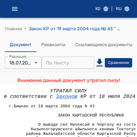
|
KG
RU
›
Главная
Закон КР от 19 марта 2004 года № 43 " О выводе сел Ничкесай и Чоргочу из состава Кызылозгорушского айыльного кенеша Токтогульского района Жалалабатской области Кыргызской Республики и образовании на их базе Ничкесайского айыльного кенеша Токтогульского района Жалалабатской области Кыргызской Республики"
Документ
Реквизиты
Ссылающиеся документы
Редакция
18.07.2024
Сравнение
Внимание данный документ утратил силу!