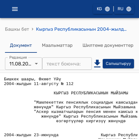
|
KG
RU
›
Башкы бет
Кыргыз Республикасынын 2004-жылдын 11-августун № 112 "Мамлекеттик пенсиялык социалдык камсыздандыруу жөнүндө" Кыргыз Республикасынын Мыйзамына жана "Аскер кызматчыларын пенсия менен камсыз кылуу жөнүндө" Кыргыз Республикасынын Мыйзамына өзгөртүүлөр киргизүү жөнүндө" Мыйзамы
Документ
Маалыматтар
Шилтеме документтер
Редакция
11.08.2004
Салыштыруу