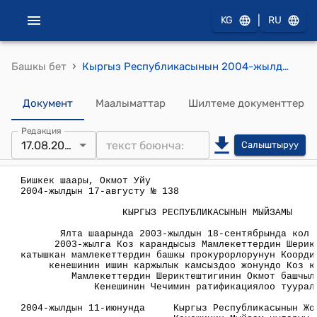
|
KG
RU
›
Башкы бет
Кыргыз Республикасынын 2004-жылдын 17-августунун №138 "Ялта шаарында 2003-жылдын 18-сентябрында кол коюлган 2003-жылга Коз карандысыз Мамлекеттердин Шериктештигин катышкан мамлекеттердин башкы прокурорлорунун Координациялык кенешинин ишин каржылык камсыздоо жонундо Коз карандысыз Мамлекеттердин Шериктештигинин Окмот башчыларынын Кенешинин Чечимин ратификациялоо тууралу " Мыйзамы
Документ
Маалыматтар
Шилтеме документтер
Редакция
17.08.2004
Салыштыруу