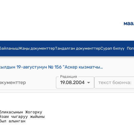
маа
 байланыш
Жаңы документтер
Тандалган документтер
Сурап билүү
Поп
Кыргыз Республикасынын 2004-жылдын 19-августунун № 156 "Аскер кызматчыларынын статусу жонундо" Кыргыз Республикасынын Мыйзамына озгортуу киргизуу тууралу" Мыйзамы
Редакция
окументтер
19.08.2004