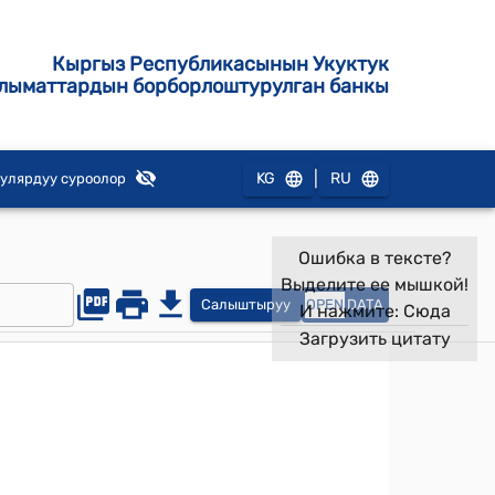
Кыргыз Республикасынын Укуктук
лыматтардын борборлоштурулган банкы
|
KG
RU
улярдуу суроолор
Ошибка в тексте?
Выделите ее мышкой!
Салыштыруу
OPEN
DATA
И нажмите:
Сюда
Загрузить цитату