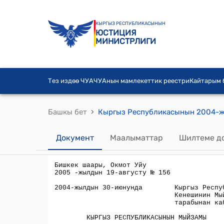
КЫРГЫЗ РЕСПУБЛИКАСЫНЫН
ЮСТИЦИЯ
МИНИСТРЛИГИ
Тез издөө ЧУА
ЧУАнын мамлекеттик реестри
Кайтарым
›
Башкы бет
Документ
Маалыматтар
Шилтеме д