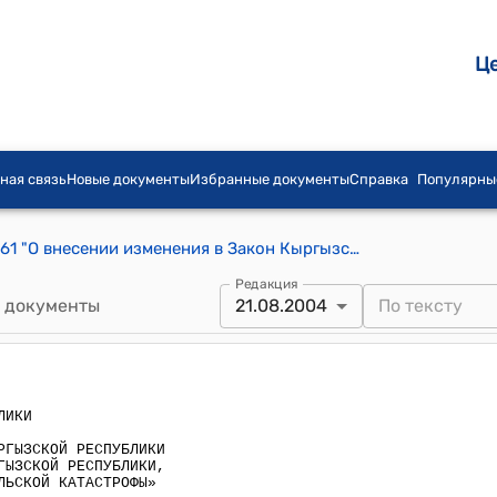
Ц
ная связь
Новые документы
Избранные документы
Справка
Популярны
Закон КР от 21 августа 2004 года № 161 "О внесении изменения в Закон Кыргызской Республики "О социальной защите граждан Кыргызской Республики, пострадавших вследствие чернобыльской катастрофы"
Редакция
 документы
21.08.2004