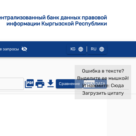
ентрализованный банк данных правовой
информации Кыргызской Республики
|
KG
RU
е запросы
Ошибка в тексте?
Выделите ее мышкой!
Сравнение
OPEN
DATA
И нажмите:
Сюда
Загрузить цитату