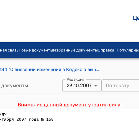
Ц
ная связь
Новые документы
Избранные документы
Справка
Популярны
Закон КР от 22 октября 2004 года №184 "О внесении изменения в Кодекс о выборах в Кыргызской Республике"
Редакция
 документы
23.10.2007
Внимание данный документ утратил силу!