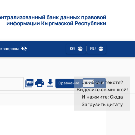
ентрализованный банк данных правовой
информации Кыргызской Республики
|
KG
RU
е запросы
Ошибка в тексте?
Сравнение
OPEN
DATA
Выделите ее мышкой!
И нажмите:
Сюда
Загрузить цитату