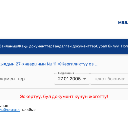
маа
 байланыш
Жаңы документтер
Тандалган документтер
Сурап билүү
Поп
Кыргыз Республикасынын 2005-жылдын 27-январынын № 11 «Жергиликтуу оз алдынча башкаруу жана жергиликтуу мамлекеттик администрацмя жонундо» Кыргыз Республикасынын Мыйзамына толуктоолор киргизуу тууралу" Мыйзамы
Редакция
окументтер
27.01.2005
Эскертүү, бул документ күчүн жоготту!