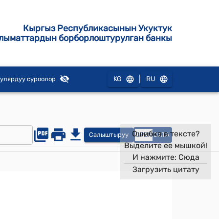
Кыргыз Республикасынын Укуктук
лыматтардын борборлоштурулган банкы
|
KG
RU
улярдуу суроолор
Ошибка в тексте?
Салыштыруу
OPEN
DATA
Выделите ее мышкой!
И нажмите:
Сюда
Загрузить цитату