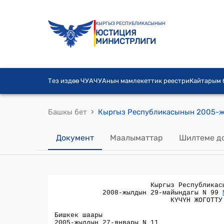
КЫРГЫЗ РЕСПУБЛИКАСЫНЫН
ЮСТИЦИЯ
МИНИСТРЛИГИ
Тез издөө ЧУА
ЧУАнын мамлекеттик реестри
Кайтарым
›
Башкы бет
Документ
Маалыматтар
Шилтеме д