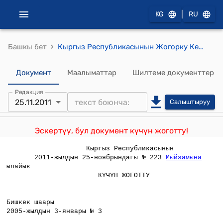
|
KG
RU
›
Башкы бет
Кыргыз Республикасынын Жогорку Кеңешинин 2005-жылдын 3-январындагы № 3 "Кыргыз Республикасынын Жогорку Кеңешинин регламенти жөнүндө" Мыйзамы
Документ
Маалыматтар
Шилтеме документтер
Редакция
25.11.2011
Салыштыруу
Эскертүү, бул документ күчүн жоготту!