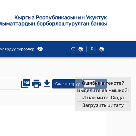
Кыргыз Республикасынын Укуктук
лыматтардын борборлоштурулган банкы
|
KG
RU
улярдуу суроолор
Ошибка в тексте?
Салыштыруу
OPEN
DATA
Выделите ее мышкой!
И нажмите:
Сюда
Загрузить цитату