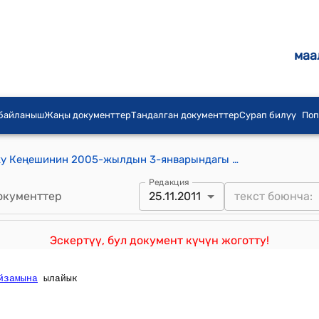
маа
 байланыш
Жаңы документтер
Тандалган документтер
Сурап билүү
Поп
Кыргыз Республикасынын Жогорку Кеңешинин 2005-жылдын 3-январындагы № 3 "Кыргыз Республикасынын Жогорку Кеңешинин регламенти жөнүндө" Мыйзамы
Редакция
окументтер
25.11.2011
Эскертүү, бул документ күчүн жоготту!