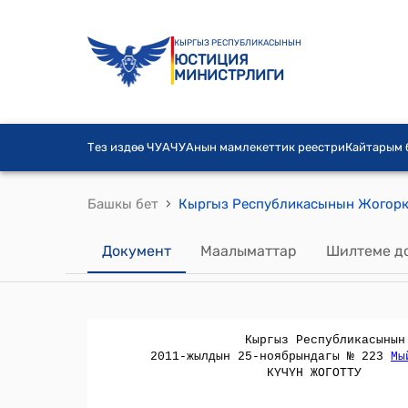
КЫРГЫЗ РЕСПУБЛИКАСЫНЫН
ЮСТИЦИЯ
МИНИСТРЛИГИ
Тез издөө ЧУА
ЧУАнын мамлекеттик реестри
Кайтарым
›
Башкы бет
Документ
Маалыматтар
Шилтеме д