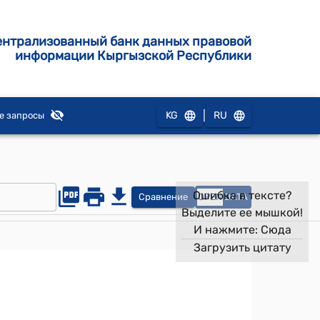
ентрализованный банк данных правовой
информации Кыргызской Республики
|
KG
RU
е запросы
Ошибка в тексте?
Сравнение
OPEN
DATA
Выделите ее мышкой!
И нажмите:
Сюда
Загрузить цитату