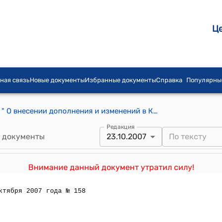
Ц
ная связь
Новые документы
Избранные документы
Справка
Популярны
Закон КР от 21 января 2005 года № 9 " О внесении дополнения и изменений в Кодекс о выборах в Кыргызской Республике"
Редакция
 документы
23.10.2007
Внимание данный документ утратил силу!