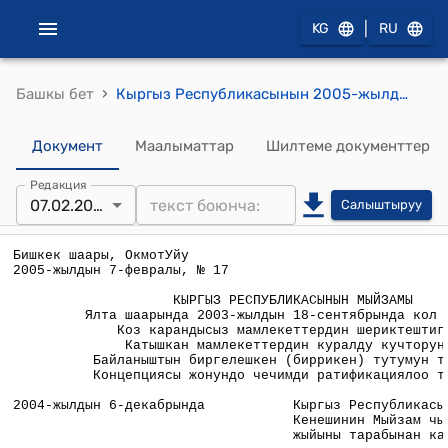
|
KG
RU
›
Башкы бет
Кыргыз Республикасынын 2005-жылдын 7-февралынын № 17 "Ялта шаарында 2003-жылдын 18-сентябрында кол коюлган Коз карандысыз мамлекеттердин шериктештигине Катышкан мамлекеттердин куралду кучторунун Байланыштын биргелешкен (биррикен) тутумун тузуунун Концепциясы жонундо чечимди ратификациялоо тууралу" Мыйзамы
Документ
Маалыматтар
Шилтеме документтер
Редакция
07.02.2005
Салыштыруу