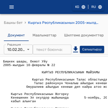
|
KG
RU
›
Башкы бет
Кыргыз Республикасынын 2005-жылдын 10-февралындагы № 22 "Кыргыз Республикасынын Талас областындагы Талас районунун Чоналыш айылдык кенешин Омуралиев айылдык кенеши деп кайра атоо жонундо" Мыйзамы
Документ
Маалыматтар
Шилтеме документтер
Редакция
10.02.2005
Салыштыруу