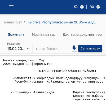
|
KG
RU
›
Башкы бет
Кыргыз Республикасынын 2005-жылдын 13-февралындагы , №32 "«Мамлекеттик социалдык камсыздандыруу жонундо» Кыргыз Республикасынын Мыйзамына озгортуулор киргизуу тууралу" Мыйзамы
Документ
Маалыматтар
Шилтеме документтер
Редакция
13.02.2005
Салыштыруу