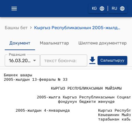
|
KG
RU
›
Башкы бет
Кыргыз Республикасынын 2005-жылдын 13-февралындагы № 33 "2005-жылга Кыргыз Республикасынын Социалдык Фондунун бюджети жонундо" Мыйзамы
Документ
Маалыматтар
Шилтеме документтер
Редакция
16.03.2006
Салыштыруу