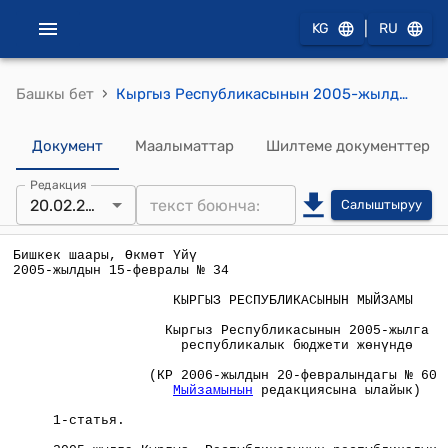
|
KG
RU
›
Башкы бет
Кыргыз Республикасынын 2005-жылдын 15-февралындагы № 34 "Кыргыз Республикасынын 2005-жылга республикалык бюджети жөнүндө" мыйзамы
Документ
Маалыматтар
Шилтеме документтер
Редакция
20.02.2006
Салыштыруу