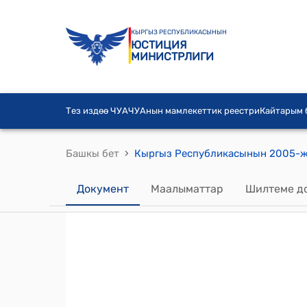
КЫРГЫЗ РЕСПУБЛИКАСЫНЫН
ЮСТИЦИЯ
МИНИСТРЛИГИ
Тез издөө ЧУА
ЧУАнын мамлекеттик реестри
Кайтарым
›
Башкы бет
Документ
Маалыматтар
Шилтеме д