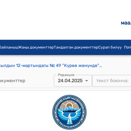
маа
 байланыш
Жаңы документтер
Тандалган документтер
Сурап билүү
Поп
Кыргыз Республикасынын 2005-жылдын 12-мартындагы № 49 "Күрөө жөнүндө" Мыйзамы
Редакция
окументтер
24.04.2025