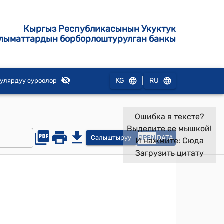
Кыргыз Республикасынын Укуктук
лыматтардын борборлоштурулган банкы
|
KG
RU
улярдуу суроолор
Ошибка в тексте?
Выделите ее мышкой!
Салыштыруу
OPEN
DATA
И нажмите:
Сюда
Загрузить цитату