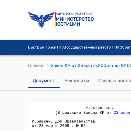
КЫРГЫЗСКАЯ РЕСПУБЛИКА
МИНИСТЕРСТВО
ЮСТИЦИИ
Быстрый поиск НПА
Государственный реестр НПА
Обрат
›
Главная
Документ
Реквизиты
Ссылающиеся