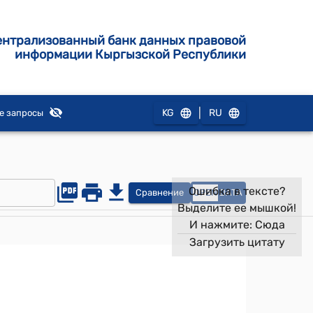
ентрализованный банк данных правовой
информации Кыргызской Республики
|
KG
RU
е запросы
Ошибка в тексте?
Сравнение
OPEN
DATA
Выделите ее мышкой!
И нажмите:
Сюда
Загрузить цитату