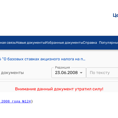
Ц
ная связь
Новые документы
Избранные документы
Справка
Популярны
Закон КР от 23 марта 2005 года № 56 "О базовых ставках акцизного налога на подакцизные товары, ввозимые и производимые юридическими и физическими лицами в Кыргызской Республике, на 2005 год"
Редакция
 документы
23.06.2008
Внимание данный документ утратил силу!