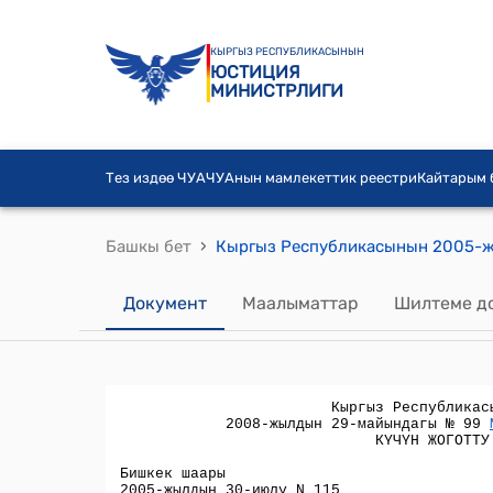
КЫРГЫЗ РЕСПУБЛИКАСЫНЫН
ЮСТИЦИЯ
МИНИСТРЛИГИ
Тез издөө ЧУА
ЧУАнын мамлекеттик реестри
Кайтарым
›
Башкы бет
Документ
Маалыматтар
Шилтеме д