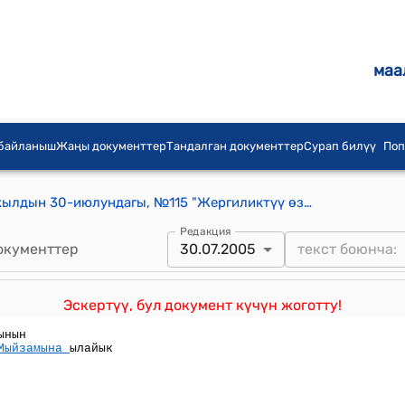
маа
 байланыш
Жаңы документтер
Тандалган документтер
Сурап билүү
Поп
Кыргыз Республикасынын 2005-жылдын 30-июлундагы, №115 "Жергиликтүү өз алдынча башкаруу жана жергиликтүү мамлекеттик администрация жөнүндө" Кыргыз Республикасынын Мыйзамына толуктоо киргизүү тууралу" Мыйзамы
Редакция
окументтер
30.07.2005
Эскертүү, бул документ күчүн жоготту!