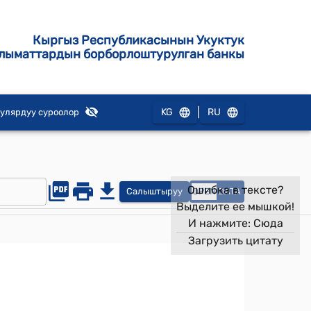
Кыргыз Республикасынын Укуктук
лыматтардын борборлоштурулган банкы
|
KG
RU
улярдуу суроолор
Ошибка в тексте?
Салыштыруу
OPEN
DATA
Выделите ее мышкой!
И нажмите:
Сюда
Загрузить цитату