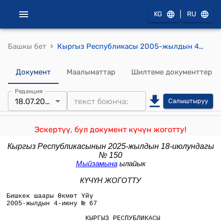
|
KG
RU
›
Башкы бет
Кыргыз Республикасы 2005-жылдын 4-июну № 67 "Кыргыз Республикасынын жер кодексине өзгөртүүлөрдү жана толкутоолорду киргизүү жөнүндө" мыйзамы
Документ
Маалыматтар
Шилтеме документтер
Редакция
18.07.2025
Салыштыруу
Эскертүү, бул документ күчүн жоготту!