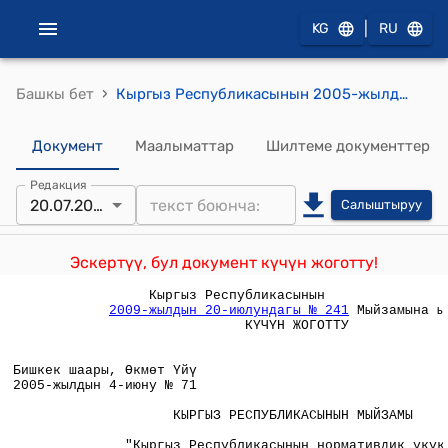
|
KG
RU
›
Башкы бет
Кыргыз Республикасынын 2005-жылдын 4-июнунун № 71 "Кыргыз Республикасынын нормативдик укуктук актылары жөнүндө" Кыргыз Республикасынын Мыйзамына өзгөртүүлөрдү жана толуктоолорду киргизүү тууралу" Мыйзамы
Документ
Маалыматтар
Шилтеме документтер
Редакция
20.07.2009
Салыштыруу
Эскертүү, бул документ күчүн жоготту!