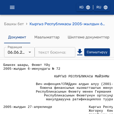
|
KG
RU
›
Башкы бет
Кыргыз Республикасы 2005-жылдын 6-июнундагы № 72 "Вич-инфекция/СПИДдин алдын алуу (2001-2002-жылдарга) боюнча финансылык кызматташтык жөнүндө Кыргыз Республикасынын Өкмөтү менен Германия Федеративдүү Республикасынын Өкмөтүнүн ортосундагы макулдашууна ратификациялоо тууралу" мыйзамы
Документ
Маалыматтар
Шилтеме документтер
Редакция
06.06.2005
Салыштыруу