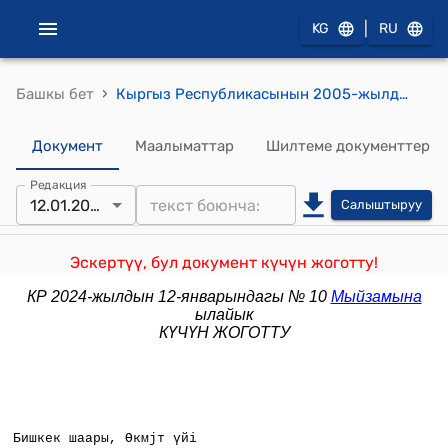
|
KG
RU
›
Башкы бет
Кыргыз Республикасынын 2005-жылдын 18-июнундагы № 77 «Жугуштуу ооруларды иммунопрофилактикалоо тууралу» Кыргыз Республикасынын Мыйзамына толуктоо киргизіі жјніндј" Мыйзам
Документ
Маалыматтар
Шилтеме документтер
Редакция
12.01.2024
Салыштыруу
Эскертүү, бул документ күчүн жоготту!