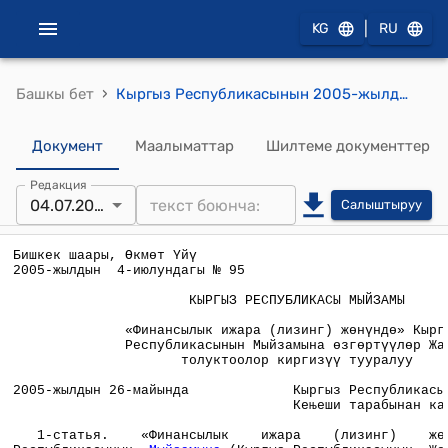
|
KG
RU
›
Башкы бет
Кыргыз Республикасынын 2005-жылдын 4-июлундагы № 95 «Финансылык ижара (лизинг) жөнүндө» Кыргыз Республикасынын Мыйзамына өзгөртүүлөр Жана толуктоолор киргизүү тууралуу" Мыйзамы
Документ
Маалыматтар
Шилтеме документтер
Редакция
04.07.2005
Салыштыруу