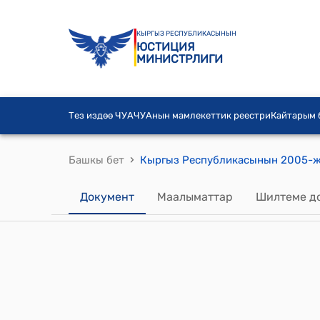
КЫРГЫЗ РЕСПУБЛИКАСЫНЫН
ЮСТИЦИЯ
МИНИСТРЛИГИ
Тез издөө ЧУА
ЧУАнын мамлекеттик реестри
Кайтарым
›
Башкы бет
Документ
Маалыматтар
Шилтеме д