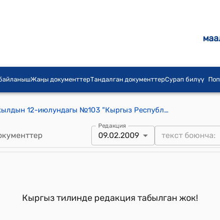
маа
 байланыш
Жаңы документтер
Тандалган документтер
Сурап билүү
Поп
Кыргыз Республикасынын 2005-жылдын 12-июлундагы №103 "Кыргыз Республикасынын жарандарынын жалпы аскердик милдеттүүлүгү жөнүндө" Кыргыз Республикасынын Мыйзамына толуктоо киргизүү тууралу" Мыйзамы
Редакция
окументтер
09.02.2009
Кыргыз тилинде редакция табылган жок!