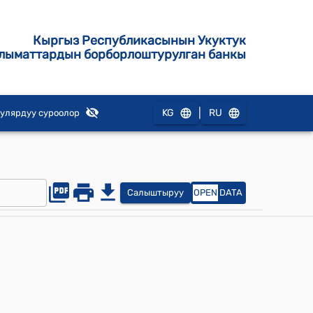
Кыргыз Республикасынын Укуктук
лыматтардын борборлоштурулган банкы
|
KG
RU
улярдуу суроолор
Салыштыруу
OPEN
DATA