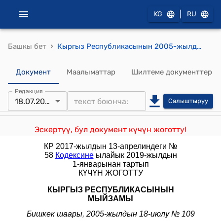
|
KG
RU
›
Башкы бет
Кыргыз Республикасынын 2005-жылдын 18-июлундагы №109 " Кыргыз Республикасынын Администрациялык жоопкерчилик жөнүндө кодексине өзгөртүү киргизүү тууралу" Мыйзам
Документ
Маалыматтар
Шилтеме документтер
Редакция
18.07.2005
Салыштыруу
Эскертүү, бул документ күчүн жоготту!