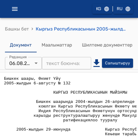
|
KG
RU
›
Башкы бет
Кыргыз Республикасынын 2005-жылдын 6-августундагы №132 "Бишкек шаарында 2004-жылдын 26-апрелинде кол коюлган Кыргыз Республикасынын Өкмөтү менен Индия Республикасынын Өкмөтүнүн ортосундагы карызды реструктуралаштыруу жөнүндө Макулдашуу ратификациялоо тууралу" Мыйзамы
Документ
Маалыматтар
Шилтеме документтер
Редакция
06.08.2005
Салыштыруу