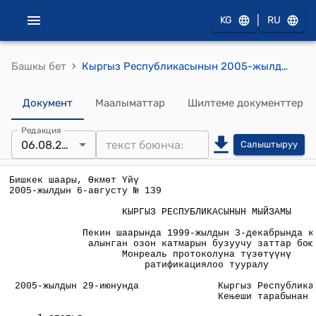
|
KG
RU
›
Башкы бет
Кыргыз Республикасынын 2005-жылдын 6-августундагы № 139 " Пекин шаарында 1999-жылдын 3-декабрында кабыл алынган озон катмарын бузуучу заттар боюнча Монреаль протоколуна түзөтүүнү ратификациялоо тууралу" Мыйзамы
Документ
Маалыматтар
Шилтеме документтер
Редакция
06.08.2005
Салыштыруу