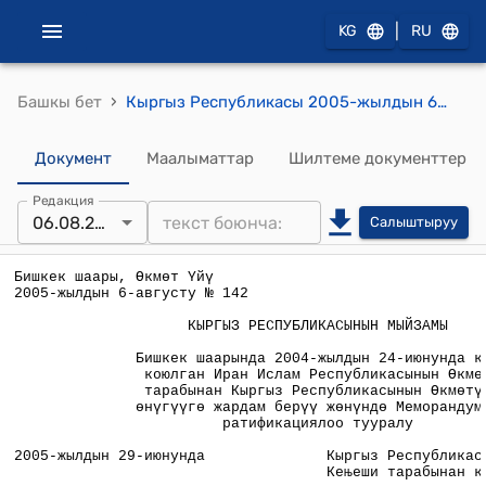
|
KG
RU
›
Башкы бет
Кыргыз Республикасы 2005-жылдын 6-августундагы № 142 "Бишкек шаарында 2004-жылдын 24-июнунда кол коюлган Иран Ислам Республикасынын Өкмөтү тарабынан Кыргыз Республикасынын Өкмөтүнө өнүгүүгө жардам берүү жөнүндө Меморандумду ратификациялоо тууралу" мыйзамы
Документ
Маалыматтар
Шилтеме документтер
Редакция
06.08.2005
Салыштыруу