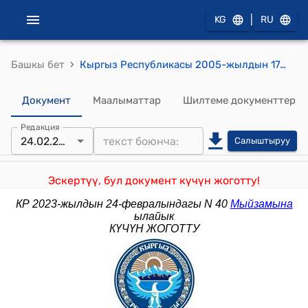
|
KG
RU
›
Башкы бет
Кыргыз Республикасы 2005-жылдын 17-августундагы № 150 "Экстремисттик аракеттерге каршылык көрсөтүү жөнүндө" мыйзамы
Документ
Маалыматтар
Шилтеме документтер
Редакция
24.02.2023
Салыштыруу
Эскертүү, бул документ күчүн жоготту!