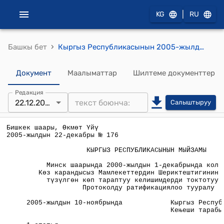
|
KG
RU
›
Башкы бет
Кыргыз Республикасынын 2005-жылдын 22-декабрындагы № 176 "Минск шаарында 2000-жылдын 1-декабрында кол коюлган Көз карандысыз Мамлекеттердин Шериктештигинин алкагында түзүлгөн көп тараптуу келишимдерди токтотуу жөнүндө Протоколду ратификациялоо тууралу" Мыйзамы
Документ
Маалыматтар
Шилтеме документтер
Редакция
22.12.2005
Салыштыруу