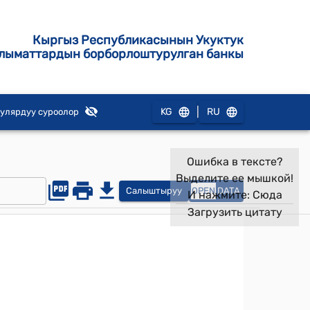
Кыргыз Республикасынын Укуктук
лыматтардын борборлоштурулган банкы
|
KG
RU
улярдуу суроолор
Ошибка в тексте?
Выделите ее мышкой!
Салыштыруу
OPEN
DATA
И нажмите:
Сюда
Загрузить цитату