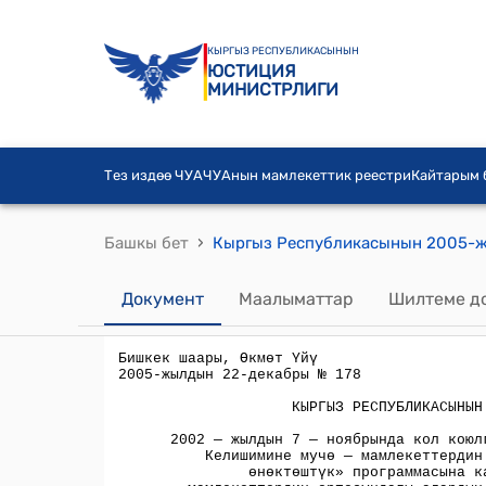
КЫРГЫЗ РЕСПУБЛИКАСЫНЫН
ЮСТИЦИЯ
МИНИСТРЛИГИ
Тез издөө ЧУА
ЧУАнын мамлекеттик реестри
Кайтарым
›
Башкы бет
Документ
Маалыматтар
Шилтеме д