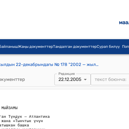
маа
 байланыш
Жаңы документтер
Тандалган документтер
Сурап билүү
Поп
Кыргыз Республикасынын 2005-жылдын 22-декабрындагы № 178 "2002 — жылдын 7 — ноябрында кол коюлган Түндүк — Атлантика Келишимине мучө — мамлекеттердин жана «Тынчтык үчүн өнөктөштүк» программасына катышкан башка мамлекеттердин ортосундагы алардын куралдуу күчтөрүнүн статусуна тиешелүү Макулдашууну жана ал Макулдашууга Кошумча Протокол ратификациялоо жөнүндө" Мыйзамы
Редакция
окументтер
22.12.2005