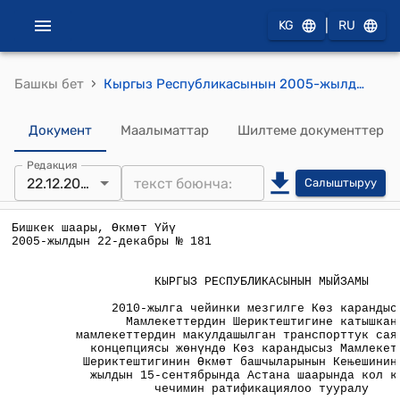
|
KG
RU
›
Башкы бет
Кыргыз Республикасынын 2005-жылдын 22-декабрындагы № 181 "2010-жылга чейинки мезгилге Көз карандысыз Мамлекеттердин Шериктештигине катышкан мамлекеттердин макулдашылган транспорттук саясатынын концепциясы жөнүндө Көз карандысыз Мамлекеттердин Шериктештигинин Өкмөт башчыларынын Кеңешинин 2004- жылдын 15-сентябрында Астана шаарында кол коюлган чечимин ратификациялоо тууралу" мыйзамы
Документ
Маалыматтар
Шилтеме документтер
Редакция
22.12.2005
Салыштыруу