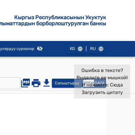
Кыргыз Республикасынын Укуктук
лыматтардын борборлоштурулган банкы
|
KG
RU
улярдуу суроолор
Ошибка в тексте?
Выделите ее мышкой!
Салыштыруу
OPEN
DATA
И нажмите:
Сюда
Загрузить цитату