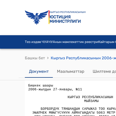
КЫРГЫЗ РЕСПУБЛИКАСЫНЫН
ЮСТИЦИЯ
МИНИСТРЛИГИ
Тез издөө ЧУА
ЧУАнын мамлекеттик реестри
Кайтарым
›
Башкы бет
Документ
Маалыматтар
Шилтеме д