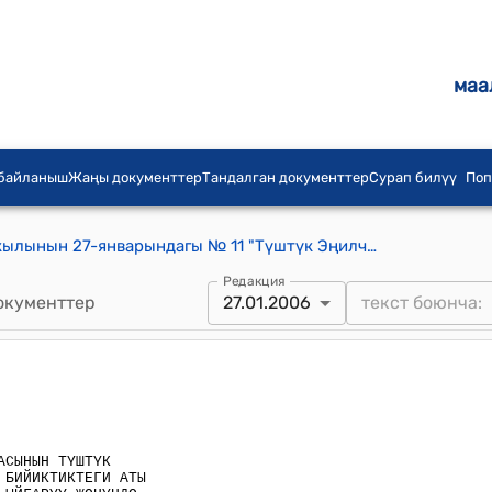
маа
 байланыш
Жаңы документтер
Тандалган документтер
Сурап билүү
Поп
Кыргыз Республикасынын 2006-жылынын 27-январындагы № 11 "Түштүк Эңилчек мөңгүсүнүн аймагындагы 5063 метр бийиктиктеги аты жок чокуга «ЮНЕСКО тоо чокусу» деген ат ыйгарылган жөнүндө" Мыйзамы
Редакция
окументтер
27.01.2006