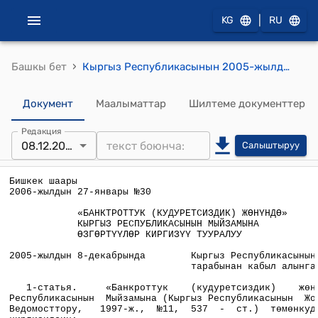
|
KG
RU
›
Башкы бет
Кыргыз Республикасынын 2005-жылдын 8- декабырындагы "Банкроттук (кудуретсиздик) жонундо" мыйзамы
Документ
Маалыматтар
Шилтеме документтер
Редакция
08.12.2005
Салыштыруу