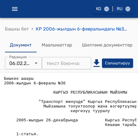
|
KG
RU
›
Башкы бет
КР 2006-жылдын 6-февралындагы №36 " Транспорт жөнүндө" Кыргыз Республикасынын Мыйзамына толуктоолор жана өзгөртүүлөр киргизүү тууралу" Мыйзамы
Документ
Маалыматтар
Шилтеме документтер
Редакция
06.02.2006
Салыштыруу