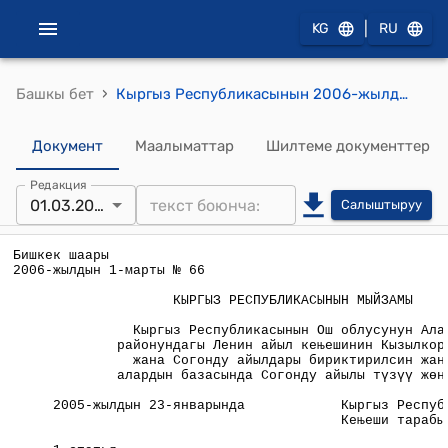
|
KG
RU
›
Башкы бет
Кыргыз Республикасынын 2006-жылдын 1-мартындагы № 66 " Кыргыз Республикасынын Ош облусунун Алай районундагы Ленин айыл кеңешинин Кызылкоргон жана Согонду айылдары бириктирилсин жана алардын базасында Согонду айылы түзүү жөнүндө" Мыйзамы
Документ
Маалыматтар
Шилтеме документтер
Редакция
01.03.2006
Салыштыруу