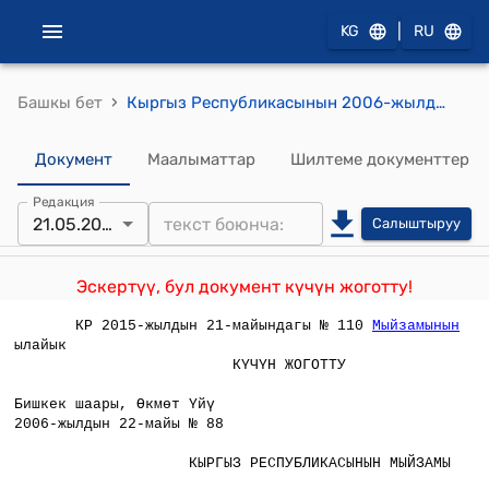
|
KG
RU
›
Башкы бет
Кыргыз Республикасынын 2006-жылдын 22-майындагы № 88 "Өнөр жайда колдонулуучу жарылчу материалдар жөнүндө" мыйзамы
Документ
Маалыматтар
Шилтеме документтер
Редакция
21.05.2015
Салыштыруу
Эскертүү, бул документ күчүн жоготту!