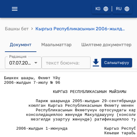
|
KG
RU
›
Башкы бет
Кыргыз Республикасынын 2006-жылды7 7-июлундагы № 96 "Париж шаарында 2005-жылдын 29-сентябрында кол коюлган Кыргыз Республикасынын Өкмөтү менен Франция Республикасынын Өкмөтүнүн ортосундагы карызды консолидациялоо жөнүндө Макулдашууну (консолидациялык мезгилди узартуу жөнүндө) ратификациялоо тууралу" мыйзамы
Документ
Маалыматтар
Шилтеме документтер
Редакция
07.07.2006
Салыштыруу