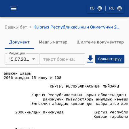
|
KG
RU
›
Башкы бет
Кыргыз Республикасынын Өкмөтүнүн 2006-жылдын 15-июлундагы №108 "Кыргыз Республикасынын Нарын областындагы Нарын районунун Кызылоктябрь айылдык кеңеши Эмгекчил айылдык кеңеши деп кайра атоо жөнүндө" Мыйзамы
Документ
Маалыматтар
Шилтеме документтер
Редакция
15.07.2006
Салыштыруу